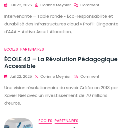
On
Juil 22, 2025
Corinne Meynier
Comment
Adina
Intervenante – Table ronde « Éco-responsabilité et
Grigoriu
durabilité des infrastructures cloud » Profil : Dirigeante
d’AAA – Active Asset Allocation,
ECOLES
PARTENAIRES
ÉCOLE 42 – La Révolution Pédagogique
Accessible
On
Juil 22, 2025
Corinne Meynier
Comment
ÉCOLE
Une vision révolutionnaire du savoir Créée en 2013 par
42
–
Xavier Niel avec un investissement de 70 millions
La
d’euros,
Révolution
Pédagogique
Accessible
ECOLES
PARTENAIRES