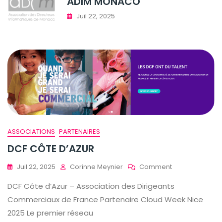
ADIM MONACO
Juil 22, 2025
ASSOCIATIONS
PARTENAIRES
DCF CÔTE D’AZUR
On
Juil 22, 2025
Corinne Meynier
Comment
DCF
DCF Côte d’Azur – Association des Dirigeants
CÔTE
D’AZUR
Commerciaux de France Partenaire Cloud Week Nice
2025 Le premier réseau