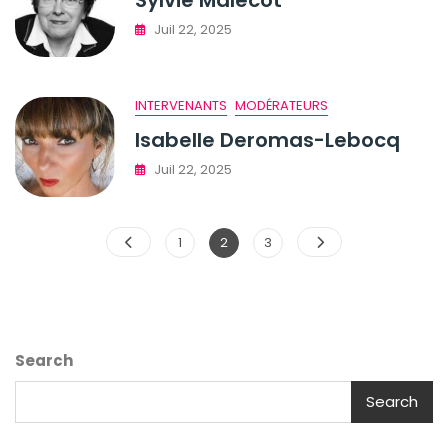
Juil 22, 2025
INTERVENANTS
MODÉRATEURS
Isabelle Deromas-Lebocq
Juil 22, 2025
Pagination
Page
Page
Page
1
2
3
des
publications
Search
Search